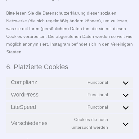
Bitte lesen Sie die Datenschutzerklärung dieser sozialen
Netzwerke (die sich regelmäßig ändern können), um zu lesen,
was sie mit Ihren (persönlichen) Daten tun, die sie mit diesen
Cookies verarbeiten. Die abgerufenen Daten werden so weit wie
möglich anonymisiert. Instagram befindet sich in den Vereinigten
Staaten.
6. Platzierte Cookies
Complianz
Functional
Consent
to
WordPress
Functional
Consent
service
to
LiteSpeed
Functional
complianz
Consent
service
to
Cookies die noch
wordpress
Verschiedenes
service
Consent
untersucht werden
litespeed
to