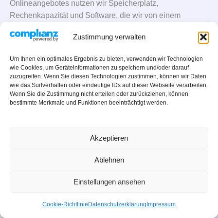
Onlineangebotes nutzen wir Speicherplatz,
Rechenkapazität und Software, die wir von einem
entsprechenden Serveranbieter (auch „Webhoster“
Zustimmung verwalten
genannt) mieten oder anderweitig beziehen;
Rechtsgrundlagen:
Berechtigte Interessen (Art. 6 Abs. 1
Um Ihnen ein optimales Ergebnis zu bieten, verwenden wir Technologien
S. 1 lit. f) DSGVO).
wie Cookies, um Geräteinformationen zu speichern und/oder darauf
Erhebung von Zugriffsdaten und Logfiles:
Der Zugriff
zuzugreifen. Wenn Sie diesen Technologien zustimmen, können wir Daten
wie das Surfverhalten oder eindeutige IDs auf dieser Webseite verarbeiten.
auf unser Onlineangebot wird in Form von sogenannten
Wenn Sie die Zustimmung nicht erteilen oder zurückziehen, können
„Server-Logfiles“ protokolliert. Zu den Serverlogfiles
bestimmte Merkmale und Funktionen beeinträchtigt werden.
können die Adresse und der Name der abgerufenen
Webseiten und Dateien, Datum und Uhrzeit des Abrufs,
übertragene Datenmengen, Meldung über erfolgreichen
Akzeptieren
Abruf, Browsertyp nebst Version, das Betriebssystem des
Ablehnen
Nutzers, Referrer URL (die zuvor besuchte Seite) und im
Regelfall IP-Adressen und der anfragende Provider
Einstellungen ansehen
gehören. Die Serverlogfiles können zum einen zu
Sicherheitszwecken eingesetzt werden, z. B. um eine
Cookie-Richtlinie
Datenschutzerklärung
Impressum
Überlastung der Server zu vermeiden (insbesondere im