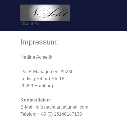
Zum
Inhalt
springen
NAcht Art
Impressum:
Nadine Achtelik
c/o IP-Management #5286
Ludwig-Erhard-Str. 18
20459 Hamburg
Kontaktdaten:
E-Mail: info.nacht.art[at]gmail.com
Telefon: + 49 (0) 15140147138