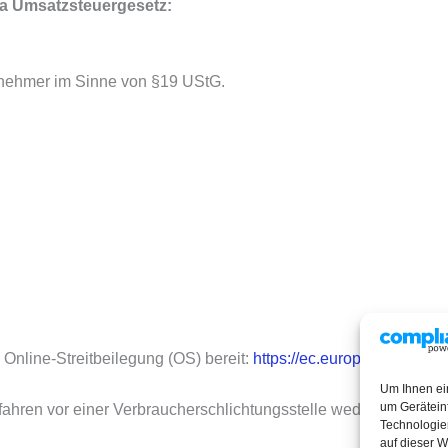
 a Umsatzsteuergesetz:
rnehmer im Sinne von §19 UStG.
Online-Streitbeilegung (OS) bereit: 
https://ec.europa.eu/odr
Um Ihnen ei
um Gerätein
ahren vor einer Verbraucherschlichtungsstelle weder verpflichte
Technologie
auf dieser W